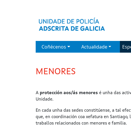
Ir o contido principal
Menú principal
Coñécenos
Actualidade
Esp
MENORES
A
protección aos/ás menores
é unha das activ
Unidade.
En cada unha das sedes constitúense, a tal efec
que, en coordinación coa xefatura en Santiago, 
traballos relacionados con menores e familia.