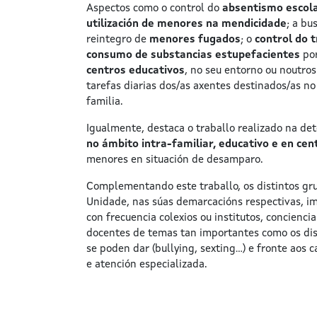
Aspectos como o control do
absentismo escol
utilización de menores na mendicidade
; a bu
reintegro de
menores fugados
; o
control do t
consumo de substancias estupefacientes
por
centros educativos
, no seu entorno ou noutros
tarefas diarias dos/as axentes destinados/as n
familia.
Igualmente, destaca o traballo realizado na de
no ámbito intra-familiar, educativo e en cen
menores en situación de desamparo.
Complementando este traballo, os distintos g
Unidade, nas súas demarcacións respectivas, im
con frecuencia colexios ou institutos, concienc
docentes de temas tan importantes como os dis
se poden dar (bullying, sexting…) e fronte aos 
e atención especializada.