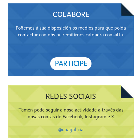
COLABORE
Poñemos á súa disposición os medios para que poida
contactar con nós ou remitirnos calquera consulta.
PARTICIPE
REDES SOCIAIS
Tamén pode seguir a nosa actividade a través das
nosas contas de Facebook, Instagram e X
@upagalicia