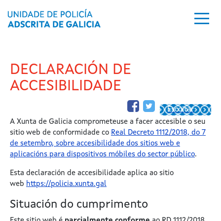
Ir o contido principal
DECLARACIÓN DE
ACCESIBILIDADE
Escoitar
A Xunta de Galicia comprometeuse a facer accesible o seu
sitio web de conformidade co
Real Decreto 1112/2018, do 7
de setembro, sobre accesibilidade dos sitios web e
aplicacións para dispositivos móbiles do sector público
.
Esta declaración de accesibilidade aplica ao sitio
web
https://policia.xunta.gal
Situación do cumprimento
Este sitio web é
parcialmente conforme
ao RD 1112/2018