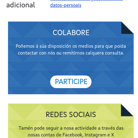
adicional
datos-persoais
COLABORE
Poñemos á súa disposición os medios para que poida
contactar con nós ou remitirnos calquera consulta.
PARTICIPE
REDES SOCIAIS
Tamén pode seguir a nosa actividade a través das
nosas contas de Facebook, Instagram e X