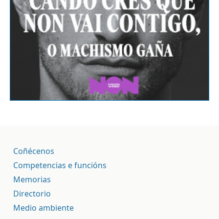
Coñécenos
Competencias e funcións
Memorias
Directorio
Medio ambiente