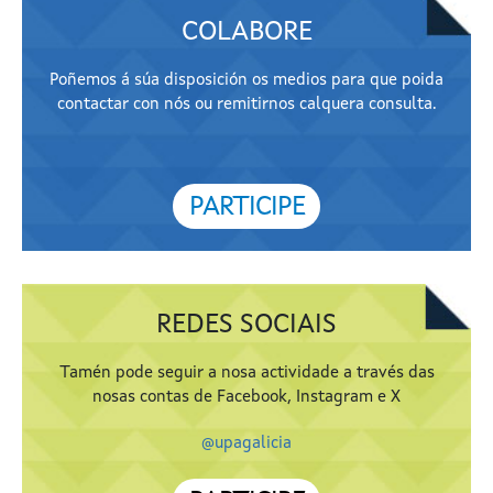
COLABORE
Poñemos á súa disposición os medios para que poida
contactar con nós ou remitirnos calquera consulta.
PARTICIPE
REDES SOCIAIS
Tamén pode seguir a nosa actividade a través das
nosas contas de Facebook, Instagram e X
@upagalicia